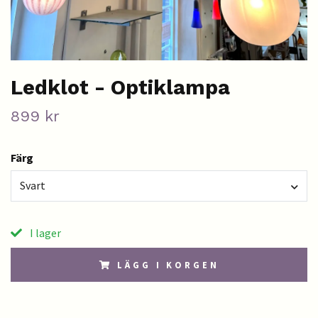
Ledklot - Optiklampa
899 kr
Färg
Svart
I lager
LÄGG I KORGEN