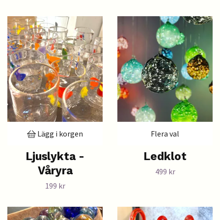
Lägg i korgen
Flera val
Ljuslykta -
Ledklot
Våryra
499 kr
199 kr