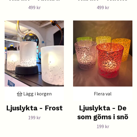
499 kr
499 kr
Lägg i korgen
Flera val
Ljuslykta - Frost
Ljuslykta - De
som göms i snö
199 kr
199 kr